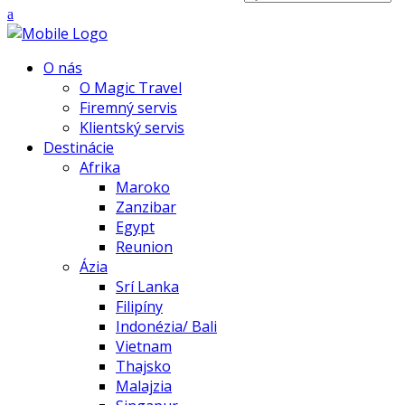
O nás
O Magic Travel
Firemný servis
Klientský servis
Destinácie
Afrika
Maroko
Zanzibar
Egypt
Reunion
Ázia
Srí Lanka
Filipíny
Indonézia/ Bali
Vietnam
Thajsko
Malajzia