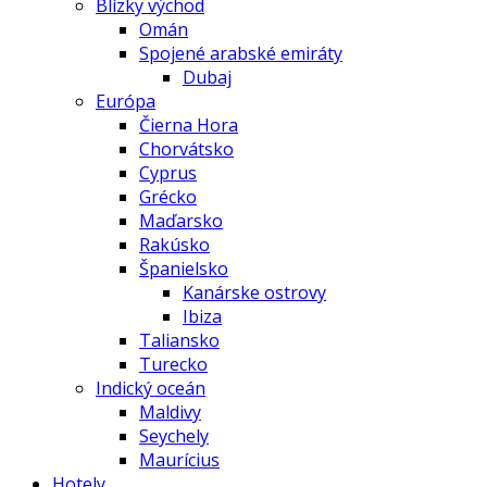
Blízky východ
Omán
Spojené arabské emiráty
Dubaj
Európa
Čierna Hora
Chorvátsko
Cyprus
Grécko
Maďarsko
Rakúsko
Španielsko
Kanárske ostrovy
Ibiza
Taliansko
Turecko
Indický oceán
Maldivy
Seychely
Maurícius
Hotely