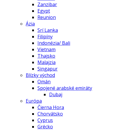
Zanzibar
Egypt
Reunion
Ázia
Srí Lanka
Filipíny
Indonézia/ Bali
Vietnam
Thajsko
Malajzia
Singapur
Blízky východ
Omán
Spojené arabské emiráty
Dubaj
Európa
Čierna Hora
Chorvátsko
Cyprus
Grécko