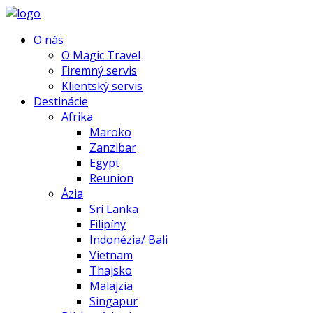
O nás
O Magic Travel
Firemný servis
Klientský servis
Destinácie
Afrika
Maroko
Zanzibar
Egypt
Reunion
Ázia
Srí Lanka
Filipíny
Indonézia/ Bali
Vietnam
Thajsko
Malajzia
Singapur