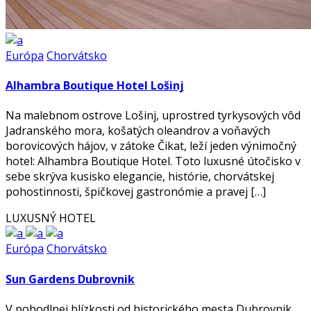
Európa
Chorvátsko
Alhambra Boutique Hotel Lošinj
Na malebnom ostrove Lošinj, uprostred tyrkysových vôd
Jadranského mora, košatých oleandrov a voňavých
borovicových hájov, v zátoke Čikat, leží jeden výnimočný
hotel: Alhambra Boutique Hotel. Toto luxusné útočisko v
sebe skrýva kusisko elegancie, histórie, chorvátskej
pohostinnosti, špičkovej gastronómie a pravej […]
LUXUSNÝ HOTEL
Európa
Chorvátsko
Sun Gardens Dubrovnik
V pohodlnej blízkosti od historického mesta Dubrovnik,