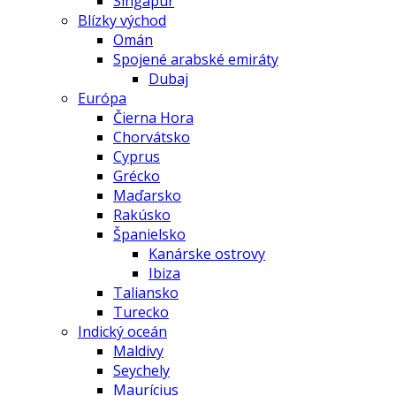
Singapur
Blízky východ
Omán
Spojené arabské emiráty
Dubaj
Európa
Čierna Hora
Chorvátsko
Cyprus
Grécko
Maďarsko
Rakúsko
Španielsko
Kanárske ostrovy
Ibiza
Taliansko
Turecko
Indický oceán
Maldivy
Seychely
Maurícius