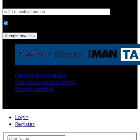
-
Obchodné podmienky
Ochrana osobných údajov
Poistný certifikát
Login
Register