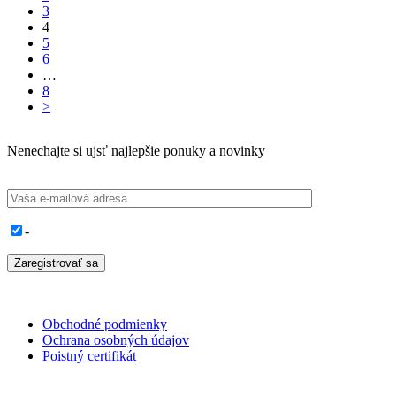
Page
3
Page
4
Page
5
Page
6
…
Page
8
>
Nenechajte si ujsť najlepšie ponuky a novinky
-
Obchodné podmienky
Ochrana osobných údajov
Poistný certifikát