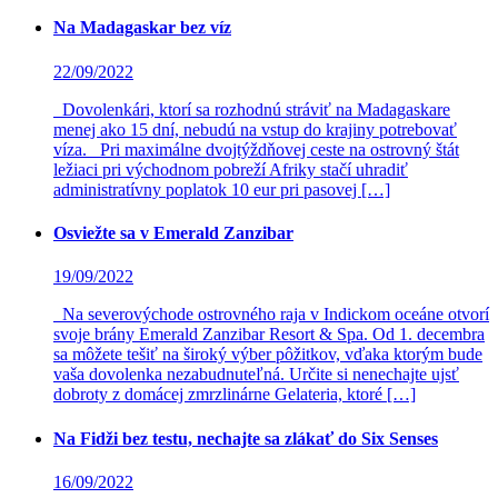
Na Madagaskar bez víz
22/09/2022
Dovolenkári, ktorí sa rozhodnú stráviť na Madagaskare
menej ako 15 dní, nebudú na vstup do krajiny potrebovať
víza. Pri maximálne dvojtýždňovej ceste na ostrovný štát
ležiaci pri východnom pobreží Afriky stačí uhradiť
administratívny poplatok 10 eur pri pasovej […]
Osviežte sa v Emerald Zanzibar
19/09/2022
Na severovýchode ostrovného raja v Indickom oceáne otvorí
svoje brány Emerald Zanzibar Resort & Spa. Od 1. decembra
sa môžete tešiť na široký výber pôžitkov, vďaka ktorým bude
vaša dovolenka nezabudnuteľná. Určite si nenechajte ujsť
dobroty z domácej zmrzlinárne Gelateria, ktoré […]
Na Fidži bez testu, nechajte sa zlákať do Six Senses
16/09/2022