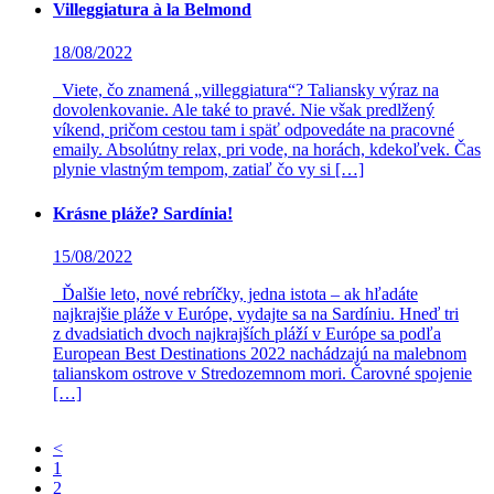
Villeggiatura à la Belmond
18/08/2022
Viete, čo znamená „villeggiatura“? Taliansky výraz na
dovolenkovanie. Ale také to pravé. Nie však predlžený
víkend, pričom cestou tam i späť odpovedáte na pracovné
emaily. Absolútny relax, pri vode, na horách, kdekoľvek. Čas
plynie vlastným tempom, zatiaľ čo vy si […]
Krásne pláže? Sardínia!
15/08/2022
Ďalšie leto, nové rebríčky, jedna istota – ak hľadáte
najkrajšie pláže v Európe, vydajte sa na Sardíniu. Hneď tri
z dvadsiatich dvoch najkrajších pláží v Európe sa podľa
European Best Destinations 2022 nachádzajú na malebnom
talianskom ostrove v Stredozemnom mori. Čarovné spojenie
[…]
<
Page
1
Page
2