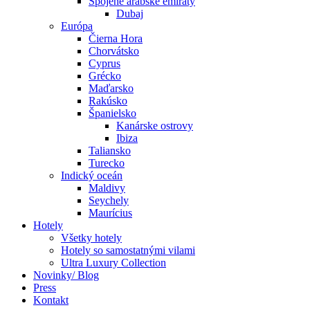
Spojené arabské emiráty
Dubaj
Európa
Čierna Hora
Chorvátsko
Cyprus
Grécko
Maďarsko
Rakúsko
Španielsko
Kanárske ostrovy
Ibiza
Taliansko
Turecko
Indický oceán
Maldivy
Seychely
Maurícius
Hotely
Všetky hotely
Hotely so samostatnými vilami
Ultra Luxury Collection
Novinky/ Blog
Press
Kontakt