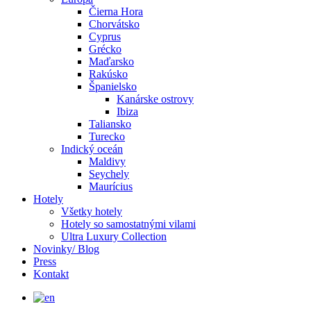
Čierna Hora
Chorvátsko
Cyprus
Grécko
Maďarsko
Rakúsko
Španielsko
Kanárske ostrovy
Ibiza
Taliansko
Turecko
Indický oceán
Maldivy
Seychely
Maurícius
Hotely
Všetky hotely
Hotely so samostatnými vilami
Ultra Luxury Collection
Novinky/ Blog
Press
Kontakt