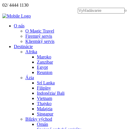
02/ 4444 1130
H
O nás
O Magic Travel
Firemný servis
Klientský servis
Destinácie
Afrika
Maroko
Zanzibar
Egypt
Reunion
Ázia
Srí Lanka
Filipíny
Indonézia/ Bali
Vietnam
Thajsko
Malajzia
Singapur
Blízky východ
Omán