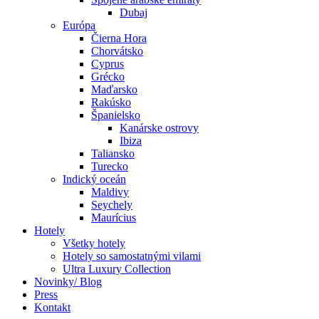
Dubaj
Európa
Čierna Hora
Chorvátsko
Cyprus
Grécko
Maďarsko
Rakúsko
Španielsko
Kanárske ostrovy
Ibiza
Taliansko
Turecko
Indický oceán
Maldivy
Seychely
Maurícius
Hotely
Všetky hotely
Hotely so samostatnými vilami
Ultra Luxury Collection
Novinky/ Blog
Press
Kontakt