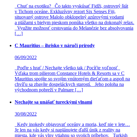
Chuť na exotiku? Čo takto vyskúsať Fidži, ostrovný štát
v Tichom oceáne. Exkluzívny rezort Six Senses Fiji,
situovaný ostrove Malolo obklopelný azúrovými vodami
a plážami s bielym pieskom ponúka všetko na dokonalý relax.
Využite možnosť cestovania do Melanézie bez absolvovania
[…]
C Mauritius – ihrisko v náručí prírody
06/09/2022
Poďte s hrať / Nechajte všetko tak / Pocíťte voľnosť
Vďaka trom pilierom Constance Hotels & Resorts sa v C
Mauritius spojíte so svojím vnútorným dieťaťom a aspoň na
chvíľu sa zbavíte dospeláckych starostí. Jeho poloha na
východnom pobreží v Palmare […]
Nechajte sa unášať tureckými vlnami
30/08/2022
Kedy inokedy objavovať oceány a moria, keď nie v lete…
Je len na vás kedy si naplánujete ďalší únik z reality na
miesta, kde vás vlny vtiahnu so svojich príbehov. Turkish