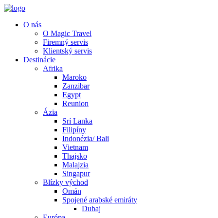
O nás
O Magic Travel
Firemný servis
Klientský servis
Destinácie
Afrika
Maroko
Zanzibar
Egypt
Reunion
Ázia
Srí Lanka
Filipíny
Indonézia/ Bali
Vietnam
Thajsko
Malajzia
Singapur
Blízky východ
Omán
Spojené arabské emiráty
Dubaj
Európa