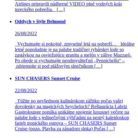
Airlines pripravili nádherné VIDEO plné vodných krás
tureckého pobrežia. […]
Oddych v štýle Belmond
26/08/2022
Vychutnajte si pokojné, zmyselné letá na pobreží… Ideálne
letné popoludnie je na palube tradičnej rybárskej lode so
zastávkou na osviežujúcu granitu a melón v zálive Mazzarò.
Po obede si vychutnajte neodmysliteľnú „Pennichellu“ –
zdriemnite si pod plážovým slnečníkom […]
SUN CHASERS Sunset Cruise
22/08/2022
Túžite po nevšednom kulinárskom zážitku počas vašej
dovolenky na magických Seycheloch? Reštaurácia Labriz
Gastrolounge ponúka unikátne spojenie luxusnej večere na
palube lode s jedinečnými výhľadmi na pestrý kaleidoskop
farieb tropického ostrova – SUN CHASERS Sunset
Cruise (pozn. Plavba za západom slnka) Počas […]