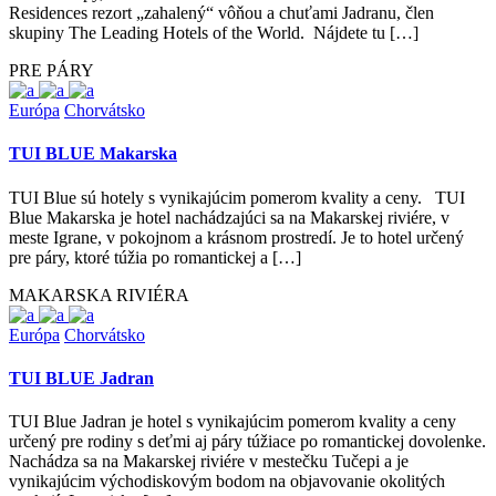
Residences rezort „zahalený“ vôňou a chuťami Jadranu, člen
skupiny The Leading Hotels of the World. Nájdete tu […]
PRE PÁRY
Európa
Chorvátsko
TUI BLUE Makarska
TUI Blue sú hotely s vynikajúcim pomerom kvality a ceny. TUI
Blue Makarska je hotel nachádzajúci sa na Makarskej riviére, v
meste Igrane, v pokojnom a krásnom prostredí. Je to hotel určený
pre páry, ktoré túžia po romantickej a […]
MAKARSKA RIVIÉRA
Európa
Chorvátsko
TUI BLUE Jadran
TUI Blue Jadran je hotel s vynikajúcim pomerom kvality a ceny
určený pre rodiny s deťmi aj páry túžiace po romantickej dovolenke.
Nachádza sa na Makarskej riviére v mestečku Tučepi a je
vynikajúcim východiskovým bodom na objavovanie okolitých