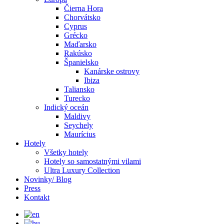
Čierna Hora
Chorvátsko
Cyprus
Grécko
Maďarsko
Rakúsko
Španielsko
Kanárske ostrovy
Ibiza
Taliansko
Turecko
Indický oceán
Maldivy
Seychely
Maurícius
Hotely
Všetky hotely
Hotely so samostatnými vilami
Ultra Luxury Collection
Novinky/ Blog
Press
Kontakt