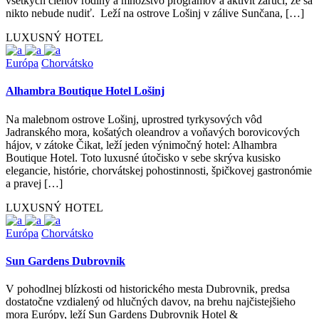
všetkých členov rodiny a množstvo programov a aktivít zaručí, že sa
nikto nebude nudiť. Leží na ostrove Lošinj v zálive Sunčana, […]
LUXUSNÝ HOTEL
Európa
Chorvátsko
Alhambra Boutique Hotel Lošinj
Na malebnom ostrove Lošinj, uprostred tyrkysových vôd
Jadranského mora, košatých oleandrov a voňavých borovicových
hájov, v zátoke Čikat, leží jeden výnimočný hotel: Alhambra
Boutique Hotel. Toto luxusné útočisko v sebe skrýva kusisko
elegancie, histórie, chorvátskej pohostinnosti, špičkovej gastronómie
a pravej […]
LUXUSNÝ HOTEL
Európa
Chorvátsko
Sun Gardens Dubrovnik
V pohodlnej blízkosti od historického mesta Dubrovnik, predsa
dostatočne vzdialený od hlučných davov, na brehu najčistejšieho
mora Európy, leží Sun Gardens Dubrovnik Hotel &