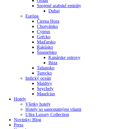
Omán
Spojené arabské emiráty
Dubaj
Európa
Čierna Hora
Chorvátsko
Cyprus
Grécko
Maďarsko
Rakúsko
Španielsko
Kanárske ostrovy
Ibiza
Taliansko
Turecko
Indický oceán
Maldivy
Seychely
Maurícius
Hotely
Všetky hotely
Hotely so samostatnými vilami
Ultra Luxury Collection
Novinky/ Blog
Press