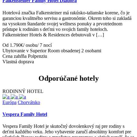
Falkensteiner Family Hotel Diadora
Hotelová značka Falkensteiner má rakúsko-talianske korene, čo je
garanciou kvalitného servisu a gastronómie. Okrem toho si zakladá
na vysokom štandarde svojej wellness ponuky a prvotriednom
prístupe k rodinám s deťmi vo svojich family hoteloch.
Falkensteiner Hotels & Residences debutovali v […]
Od 1.790€/ osobu/ 7 nocí
Ubytovanie v Superior Room obsadenej 2 osobami
Cena zahŕňa Polpenziu
Vlastná doprava
Odporúčané hotely
RODINNÝ HOTEL
Európa
Chorvátsko
Vespera Family Hotel
Vespera Family Hotel je skutočný dovolenkový raj pre rodiny s
deťmi každého veku. Jeho vybavenie zaručí absolútny komfort pre