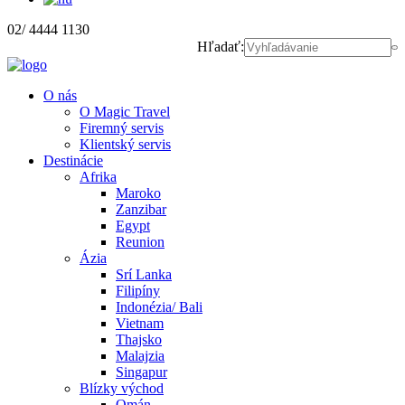
02/ 4444 1130
Hľadať:
O nás
O Magic Travel
Firemný servis
Klientský servis
Destinácie
Afrika
Maroko
Zanzibar
Egypt
Reunion
Ázia
Srí Lanka
Filipíny
Indonézia/ Bali
Vietnam
Thajsko
Malajzia
Singapur
Blízky východ
Omán