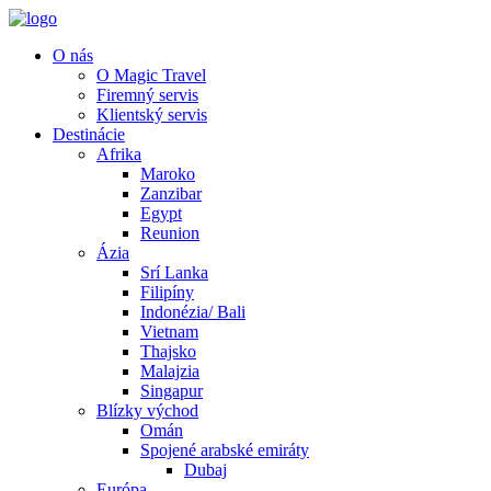
O nás
O Magic Travel
Firemný servis
Klientský servis
Destinácie
Afrika
Maroko
Zanzibar
Egypt
Reunion
Ázia
Srí Lanka
Filipíny
Indonézia/ Bali
Vietnam
Thajsko
Malajzia
Singapur
Blízky východ
Omán
Spojené arabské emiráty
Dubaj
Európa