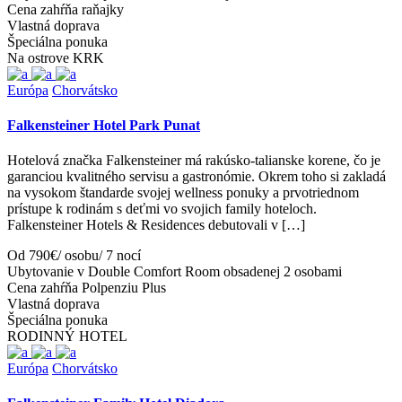
Cena zahŕňa raňajky
Vlastná doprava
Špeciálna ponuka
Na ostrove KRK
Európa
Chorvátsko
Falkensteiner Hotel Park Punat
Hotelová značka Falkensteiner má rakúsko-talianske korene, čo je
garanciou kvalitného servisu a gastronómie. Okrem toho si zakladá
na vysokom štandarde svojej wellness ponuky a prvotriednom
prístupe k rodinám s deťmi vo svojich family hoteloch.
Falkensteiner Hotels & Residences debutovali v […]
Od 790€/ osobu/ 7 nocí
Ubytovanie v Double Comfort Room obsadenej 2 osobami
Cena zahŕňa Polpenziu Plus
Vlastná doprava
Špeciálna ponuka
RODINNÝ HOTEL
Európa
Chorvátsko