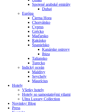
Spojené arabské emiráty
Dubaj
Európa
Čierna Hora
Chorvátsko
Cyprus
Grécko
Maďarsko
Rakúsko
Španielsko
Kanárske ostrovy
Ibiza
Taliansko
Turecko
Indický oceán
Maldivy
Seychely
Maurícius
Hotely
Všetky hotely
Hotely so samostatnými vilami
Ultra Luxury Collection
Novinky/ Blog
Press