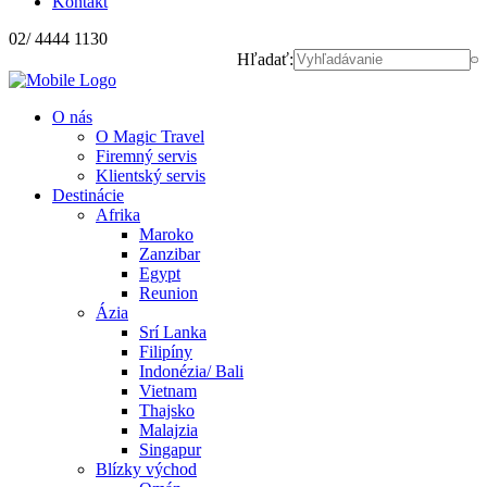
Kontakt
02/ 4444 1130
Hľadať:
O nás
O Magic Travel
Firemný servis
Klientský servis
Destinácie
Afrika
Maroko
Zanzibar
Egypt
Reunion
Ázia
Srí Lanka
Filipíny
Indonézia/ Bali
Vietnam
Thajsko
Malajzia
Singapur
Blízky východ