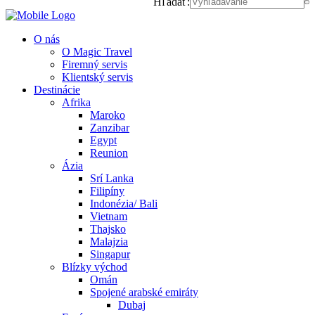
Hľadať:
O nás
O Magic Travel
Firemný servis
Klientský servis
Destinácie
Afrika
Maroko
Zanzibar
Egypt
Reunion
Ázia
Srí Lanka
Filipíny
Indonézia/ Bali
Vietnam
Thajsko
Malajzia
Singapur
Blízky východ
Omán
Spojené arabské emiráty
Dubaj