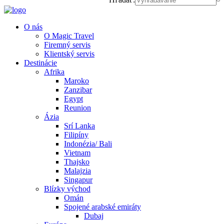
O nás
O Magic Travel
Firemný servis
Klientský servis
Destinácie
Afrika
Maroko
Zanzibar
Egypt
Reunion
Ázia
Srí Lanka
Filipíny
Indonézia/ Bali
Vietnam
Thajsko
Malajzia
Singapur
Blízky východ
Omán
Spojené arabské emiráty
Dubaj