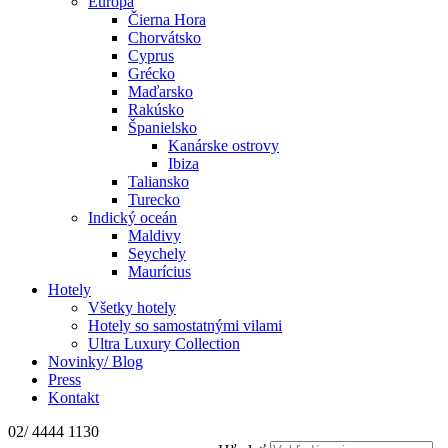
Európa
Čierna Hora
Chorvátsko
Cyprus
Grécko
Maďarsko
Rakúsko
Španielsko
Kanárske ostrovy
Ibiza
Taliansko
Turecko
Indický oceán
Maldivy
Seychely
Maurícius
Hotely
Všetky hotely
Hotely so samostatnými vilami
Ultra Luxury Collection
Novinky/ Blog
Press
Kontakt
02/ 4444 1130