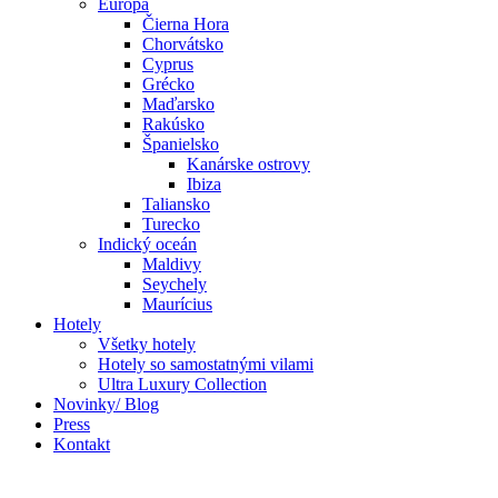
Európa
Čierna Hora
Chorvátsko
Cyprus
Grécko
Maďarsko
Rakúsko
Španielsko
Kanárske ostrovy
Ibiza
Taliansko
Turecko
Indický oceán
Maldivy
Seychely
Maurícius
Hotely
Všetky hotely
Hotely so samostatnými vilami
Ultra Luxury Collection
Novinky/ Blog
Press
Kontakt