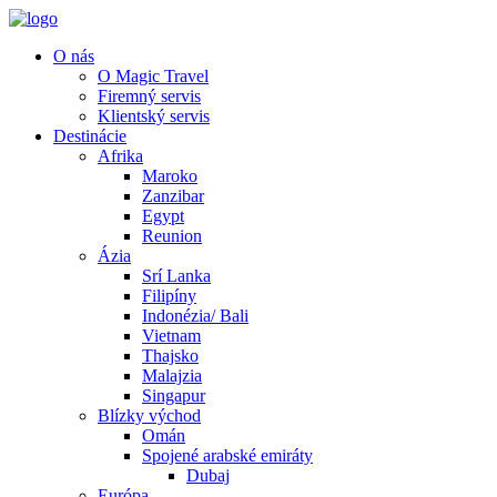
O nás
O Magic Travel
Firemný servis
Klientský servis
Destinácie
Afrika
Maroko
Zanzibar
Egypt
Reunion
Ázia
Srí Lanka
Filipíny
Indonézia/ Bali
Vietnam
Thajsko
Malajzia
Singapur
Blízky východ
Omán
Spojené arabské emiráty
Dubaj
Európa