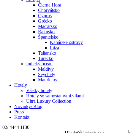
Čierna Hora
Chorvátsko
Cyprus
Grécko
Maďarsko
Rakúsko
Španielsko
Kanárske ostrovy
Ibiza
Taliansko
Turecko
Indický oceán
Maldivy
Seychely
Maurícius
Hotely
Všetky hotely
Hotely so samostatnými vilami
Ultra Luxury Collection
Novinky/ Blog
Press
Kontakt
02/ 4444 1130
Hľadať: