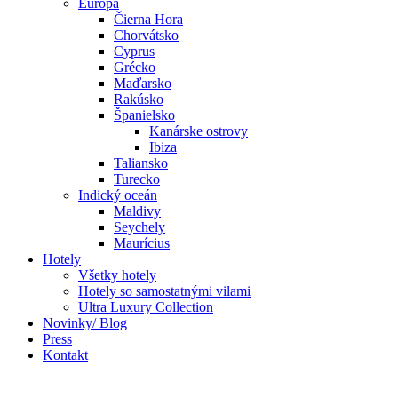
Európa
Čierna Hora
Chorvátsko
Cyprus
Grécko
Maďarsko
Rakúsko
Španielsko
Kanárske ostrovy
Ibiza
Taliansko
Turecko
Indický oceán
Maldivy
Seychely
Maurícius
Hotely
Všetky hotely
Hotely so samostatnými vilami
Ultra Luxury Collection
Novinky/ Blog
Press
Kontakt