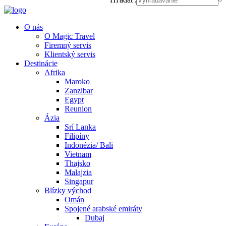
O nás
O Magic Travel
Firemný servis
Klientský servis
Destinácie
Afrika
Maroko
Zanzibar
Egypt
Reunion
Ázia
Srí Lanka
Filipíny
Indonézia/ Bali
Vietnam
Thajsko
Malajzia
Singapur
Blízky východ
Omán
Spojené arabské emiráty
Dubaj