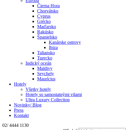
Európa
Čierna Hora
Chorvátsko
Cyprus
Grécko
Maďarsko
Rakúsko
Španielsko
Kanárske ostrovy
Ibiza
Taliansko
Turecko
Indický oceán
Maldivy
Seychely
Maurícius
Hotely
Všetky hotely
Hotely so samostatnými vilami
Ultra Luxury Collection
Novinky/ Blog
Press
Kontakt
02/ 4444 1130