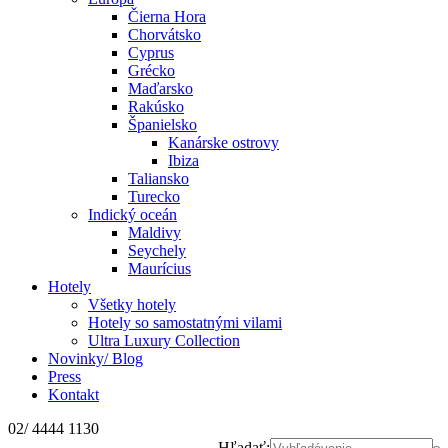
Čierna Hora
Chorvátsko
Cyprus
Grécko
Maďarsko
Rakúsko
Španielsko
Kanárske ostrovy
Ibiza
Taliansko
Turecko
Indický oceán
Maldivy
Seychely
Maurícius
Hotely
Všetky hotely
Hotely so samostatnými vilami
Ultra Luxury Collection
Novinky/ Blog
Press
Kontakt
02/ 4444 1130
Hľadať: