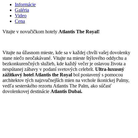
Informácie
Galéria
Video
Cena
Vitajte v novučičkom hotely
Atlantis The Royal!
Vitajte na úžasnom mieste, kde sa v každej chvíli vašej dovolenky
stane niečo neočakávané. Vitajte na mieste štýlového oddychu a
bezkonkurenčných služieb, kde každý večer je oslavou života a
nespútanej zábavy v podaní svetových celebrít.
Ultra-luxusný
zážitkový hotel Atlantis the Royal
bol postavený s pomocou
architektov tých najzvučnejších mien na vrchole ikonickej Palmy,
vedľa sesterského rezortu Atlantis The Palm, ako súčasť
dovolenkovej destinácie
Atlantis Dubai.
Otvárací ceremoniál trval niekoľko dní. Grand opening v podobe
koncertu Beyoncé nasledoval event, ktorým sa uvádzala na trh
tequila značky 818 od Kendall Jenner a brunch plný celebrít,
ktorého hostiteľka bola Rebel Wilson. V rezorte nájdu hostia túžiaci
po zábave kluby značiek ako
Ling Ling. Nobu, Cloud 22 či