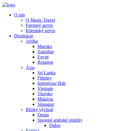
O nás
O Magic Travel
Firemný servis
Klientský servis
Destinácie
Afrika
Maroko
Zanzibar
Egypt
Reunion
Ázia
Srí Lanka
Filipíny
Indonézia/ Bali
Vietnam
Thajsko
Malajzia
Singapur
Blízky východ
Omán
Spojené arabské emiráty
Dubaj
Európa