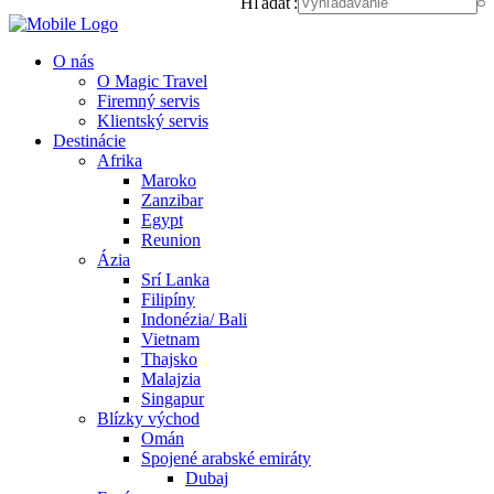
Hľadať:
O nás
O Magic Travel
Firemný servis
Klientský servis
Destinácie
Afrika
Maroko
Zanzibar
Egypt
Reunion
Ázia
Srí Lanka
Filipíny
Indonézia/ Bali
Vietnam
Thajsko
Malajzia
Singapur
Blízky východ
Omán
Spojené arabské emiráty
Dubaj