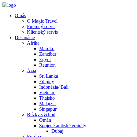
O nás
O Magic Travel
Firemný servis
Klientský servis
Destinácie
Afrika
Maroko
Zanzibar
Egypt
Reunion
Ázia
Srí Lanka
Filipíny
Indonézia/ Bali
Vietnam
Thajsko
Malajzia
Singapur
Blízky východ
Omán
Spojené arabské emiráty
Dubaj
Európa