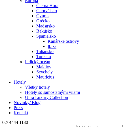
Európa
Čierna Hora
Chorvátsko
Cyprus
Grécko
Maďarsko
Rakúsko
Španielsko
Kanárske ostrovy
Ibiza
Taliansko
Turecko
Indický oceán
Maldivy
Seychely
Maurícius
Hotely
Všetky hotely
Hotely so samostatnými vilami
Ultra Luxury Collection
Novinky/ Blog
Press
Kontakt
02/ 4444 1130