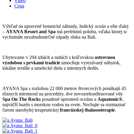
Video
Cena
Výhľad na upravené botanické záhrady, Indický oceán a ešte ďalej
–
AYANA Resort and Spa
má perfektnú polohu, vďaka ktorej si
vychutnáte nezabudnuteľné západy slnka na Bali.
Ubytovanie v 294 izbách a suitách s kráľovskou
ostrovnou
výzdobou s prvkami tradície
umocňuje vyrezávaný nábytok,
lokálne textílie a umelecké diela z miestnych dedín.
AYANA Spa s rozlohou 22 000 metrov štvorcových ponúkajú 45
rôznych miestností na procedúry, dve novozrekonštruované vily
Spa On The Rocks
posadené uprostred oceánu a
Aquatonic®
,
najväčší bazén s morskou vodou na svete. Nechajte sa rozmaznať
čarom starobylej terapeutickej
francúzskej thalassoterapie
.
Ayana_Bali
Ayana_Bali_0
Ayana_Bali_1