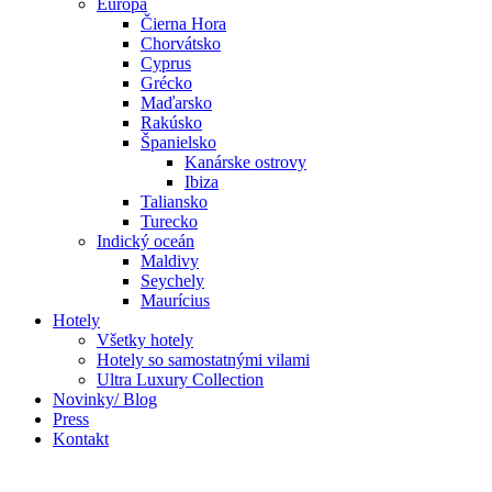
Európa
Čierna Hora
Chorvátsko
Cyprus
Grécko
Maďarsko
Rakúsko
Španielsko
Kanárske ostrovy
Ibiza
Taliansko
Turecko
Indický oceán
Maldivy
Seychely
Maurícius
Hotely
Všetky hotely
Hotely so samostatnými vilami
Ultra Luxury Collection
Novinky/ Blog
Press
Kontakt