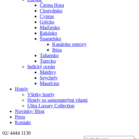
Čierna Hora
Chorvátsko
Cyprus
Grécko
Maďarsko
Rakúsko
Španielsko
Kanárske ostrovy
Ibiza
Taliansko
Turecko
Indický oceán
Maldivy
Seychely
Maurícius
Hotely
Všetky hotely
Hotely so samostatnými vilami
Ultra Luxury Collection
Novinky/ Blog
Press
Kontakt
02/ 4444 1130