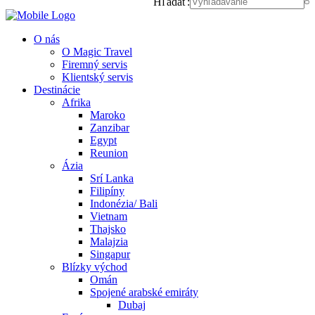
Hľadať:
O nás
O Magic Travel
Firemný servis
Klientský servis
Destinácie
Afrika
Maroko
Zanzibar
Egypt
Reunion
Ázia
Srí Lanka
Filipíny
Indonézia/ Bali
Vietnam
Thajsko
Malajzia
Singapur
Blízky východ
Omán
Spojené arabské emiráty
Dubaj