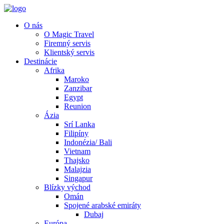
O nás
O Magic Travel
Firemný servis
Klientský servis
Destinácie
Afrika
Maroko
Zanzibar
Egypt
Reunion
Ázia
Srí Lanka
Filipíny
Indonézia/ Bali
Vietnam
Thajsko
Malajzia
Singapur
Blízky východ
Omán
Spojené arabské emiráty
Dubaj
Európa