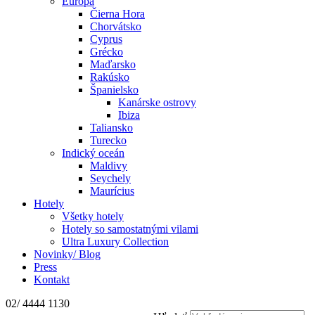
Európa
Čierna Hora
Chorvátsko
Cyprus
Grécko
Maďarsko
Rakúsko
Španielsko
Kanárske ostrovy
Ibiza
Taliansko
Turecko
Indický oceán
Maldivy
Seychely
Maurícius
Hotely
Všetky hotely
Hotely so samostatnými vilami
Ultra Luxury Collection
Novinky/ Blog
Press
Kontakt
02/ 4444 1130