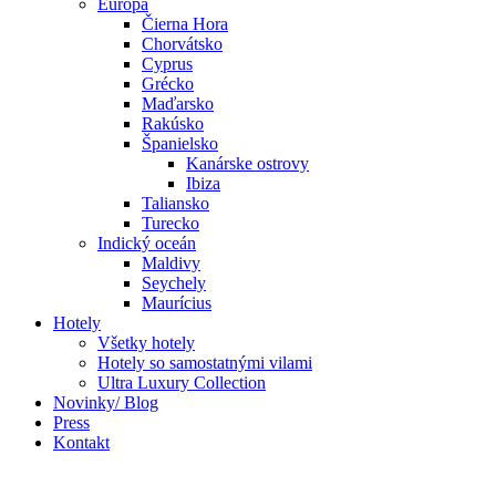
Európa
Čierna Hora
Chorvátsko
Cyprus
Grécko
Maďarsko
Rakúsko
Španielsko
Kanárske ostrovy
Ibiza
Taliansko
Turecko
Indický oceán
Maldivy
Seychely
Maurícius
Hotely
Všetky hotely
Hotely so samostatnými vilami
Ultra Luxury Collection
Novinky/ Blog
Press
Kontakt