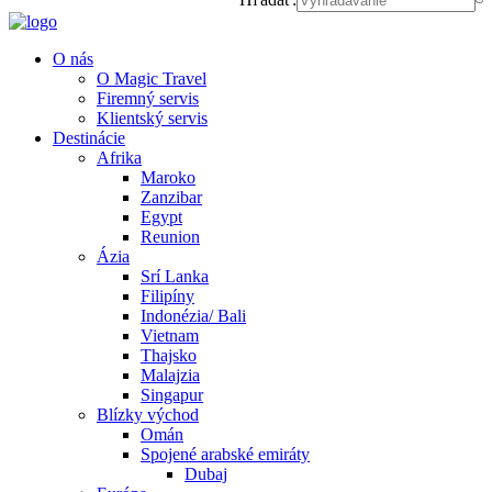
O nás
O Magic Travel
Firemný servis
Klientský servis
Destinácie
Afrika
Maroko
Zanzibar
Egypt
Reunion
Ázia
Srí Lanka
Filipíny
Indonézia/ Bali
Vietnam
Thajsko
Malajzia
Singapur
Blízky východ
Omán
Spojené arabské emiráty
Dubaj