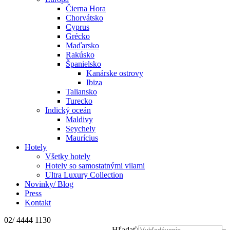
Čierna Hora
Chorvátsko
Cyprus
Grécko
Maďarsko
Rakúsko
Španielsko
Kanárske ostrovy
Ibiza
Taliansko
Turecko
Indický oceán
Maldivy
Seychely
Maurícius
Hotely
Všetky hotely
Hotely so samostatnými vilami
Ultra Luxury Collection
Novinky/ Blog
Press
Kontakt
02/ 4444 1130
Hľadať: