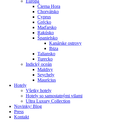
Európa
Čierna Hora
Chorvátsko
Cyprus
Grécko
Maďarsko
Rakúsko
Španielsko
Kanárske ostrovy
Ibiza
Taliansko
Turecko
Indický oceán
Maldivy
Seychely
Maurícius
Hotely
Všetky hotely
Hotely so samostatnými vilami
Ultra Luxury Collection
Novinky/ Blog
Press
Kontakt