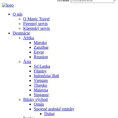
O nás
O Magic Travel
Firemný servis
Klientský servis
Destinácie
Afrika
Maroko
Zanzibar
Egypt
Reunion
Ázia
Srí Lanka
Filipíny
Indonézia/ Bali
Vietnam
Thajsko
Malajzia
Singapur
Blízky východ
Omán
Spojené arabské emiráty
Dubaj