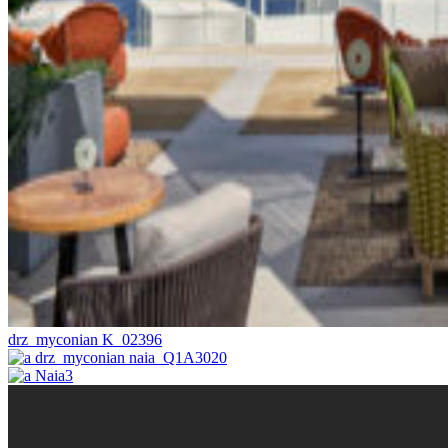
drz_myconian K_02396
drz_myconian naia_Q1A3020
Naia3