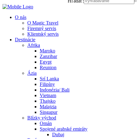
Hľadať:
O nás
O Magic Travel
Firemný servis
Klientský servis
Destinácie
Afrika
Maroko
Zanzibar
Egypt
Reunion
Ázia
Srí Lanka
Filipíny
Indonézia/ Bali
Vietnam
Thajsko
Malajzia
Singapur
Blízky východ
Omán
Spojené arabské emiráty
Dubaj