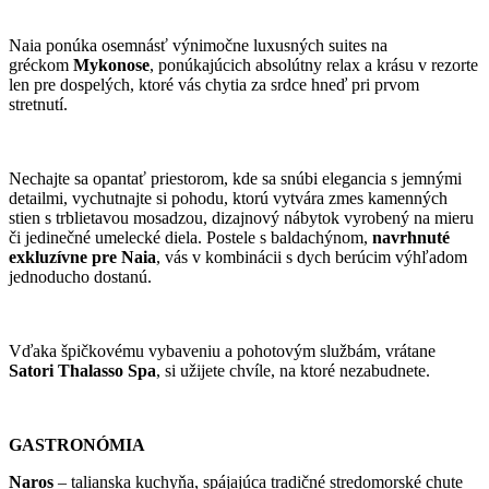
Naia ponúka osemnásť výnimočne luxusných suites na
gréckom
Mykonose
, ponúkajúcich absolútny relax a krásu v rezorte
len pre dospelých, ktoré vás chytia za srdce hneď pri prvom
stretnutí.
Nechajte sa opantať priestorom, kde sa snúbi elegancia s jemnými
detailmi, vychutnajte si pohodu, ktorú vytvára zmes kamenných
stien s trblietavou mosadzou, dizajnový nábytok vyrobený na mieru
či jedinečné umelecké diela. Postele s baldachýnom,
navrhnuté
exkluzívne pre Naia
, vás v kombinácii s dych berúcim výhľadom
jednoducho dostanú.
Vďaka špičkovému vybaveniu a pohotovým službám, vrátane
Satori Thalasso Spa
, si užijete chvíle, na ktoré nezabudnete.
GASTRONÓMIA
Naros
– talianska kuchyňa, spájajúca tradičné stredomorské chute