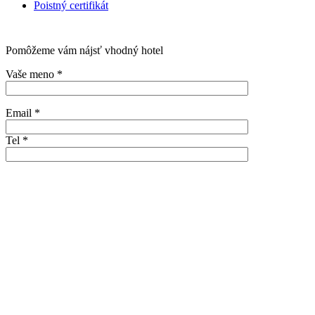
Poistný certifikát
Pomôžeme vám nájsť vhodný hotel
Vaše meno *
Email *
Tel *
Termín dovolenky (presný dátum, alebo približný termín, napr.
február 2020)
Počet dospelých
Počet detí