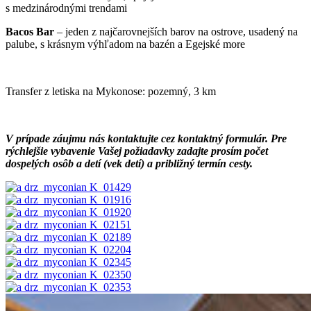
s medzinárodnými trendami
Bacos Bar
– jeden z najčarovnejších barov na ostrove, usadený na
palube, s krásnym výhľadom na bazén a Egejské more
Transfer z letiska na Mykonose: pozemný, 3 km
V prípade záujmu nás kontaktujte cez kontaktný formulár. Pre
rýchlejšie vybavenie Vašej požiadavky zadajte prosím počet
dospelých osôb a detí (vek detí) a približný termín cesty.
drz_myconian K_01429
drz_myconian K_01916
drz_myconian K_01920
drz_myconian K_02151
drz_myconian K_02189
drz_myconian K_02204
drz_myconian K_02345
drz_myconian K_02350
drz_myconian K_02353