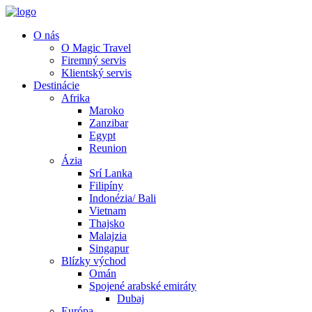
O nás
O Magic Travel
Firemný servis
Klientský servis
Destinácie
Afrika
Maroko
Zanzibar
Egypt
Reunion
Ázia
Srí Lanka
Filipíny
Indonézia/ Bali
Vietnam
Thajsko
Malajzia
Singapur
Blízky východ
Omán
Spojené arabské emiráty
Dubaj
Európa