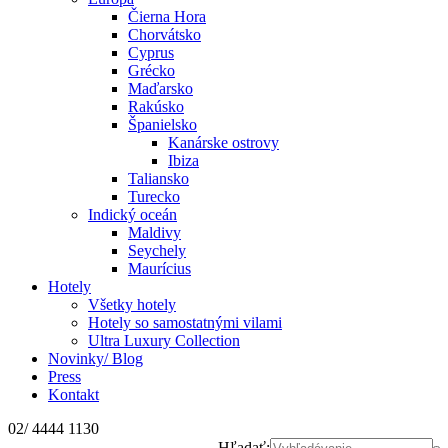
Čierna Hora
Chorvátsko
Cyprus
Grécko
Maďarsko
Rakúsko
Španielsko
Kanárske ostrovy
Ibiza
Taliansko
Turecko
Indický oceán
Maldivy
Seychely
Maurícius
Hotely
Všetky hotely
Hotely so samostatnými vilami
Ultra Luxury Collection
Novinky/ Blog
Press
Kontakt
02/ 4444 1130
Hľadať: