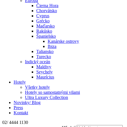
Európa
Čierna Hora
Chorvátsko
Cyprus
Grécko
Maďarsko
Rakúsko
Španielsko
Kanárske ostrovy
Ibiza
Taliansko
Turecko
Indický oceán
Maldivy
Seychely
Maurícius
Hotely
Všetky hotely
Hotely so samostatnými vilami
Ultra Luxury Collection
Novinky/ Blog
Press
Kontakt
02/ 4444 1130