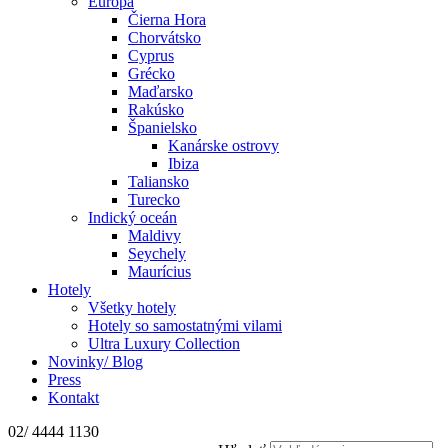
Európa
Čierna Hora
Chorvátsko
Cyprus
Grécko
Maďarsko
Rakúsko
Španielsko
Kanárske ostrovy
Ibiza
Taliansko
Turecko
Indický oceán
Maldivy
Seychely
Maurícius
Hotely
Všetky hotely
Hotely so samostatnými vilami
Ultra Luxury Collection
Novinky/ Blog
Press
Kontakt
02/ 4444 1130