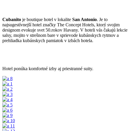
Cubanito
je boutique hotel v lokalite
San Antonio
. Je to
najsugestívnejší hotel značky The Concept Hotels, ktorý svojim
designom evokuje svet 50.rokov Havany. V hoteli vás čakajú lekcie
salsy, mojito v strešnom bare v sprievode kubánskych rytmov a
prehliadka kubánskych pamiatok v izbách hotela.
Hotel ponúka komfortné izby aj priestranné suity.
8
1
2
3
4
5
6
9
10
11