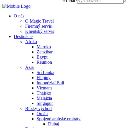
Hľadať:
O nás
O Magic Travel
Firemný servis
Klientský servis
Destinácie
Afrika
Maroko
Zanzibar
Egypt
Reunion
Ázia
Srí Lanka
Filipíny
Indonézia/ Bali
Vietnam
Thajsko
Malajzia
Singapur
Blízky východ
Omán
Spojené arabské emiráty
Dubaj