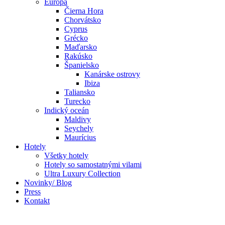
Európa
Čierna Hora
Chorvátsko
Cyprus
Grécko
Maďarsko
Rakúsko
Španielsko
Kanárske ostrovy
Ibiza
Taliansko
Turecko
Indický oceán
Maldivy
Seychely
Maurícius
Hotely
Všetky hotely
Hotely so samostatnými vilami
Ultra Luxury Collection
Novinky/ Blog
Press
Kontakt