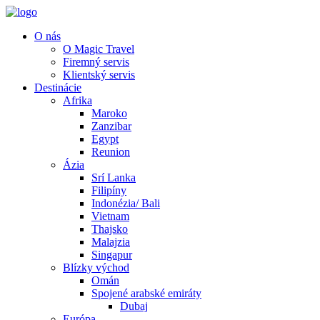
O nás
O Magic Travel
Firemný servis
Klientský servis
Destinácie
Afrika
Maroko
Zanzibar
Egypt
Reunion
Ázia
Srí Lanka
Filipíny
Indonézia/ Bali
Vietnam
Thajsko
Malajzia
Singapur
Blízky východ
Omán
Spojené arabské emiráty
Dubaj
Európa