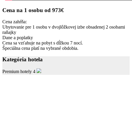
Cena na 1 osobu
od
973€
Cena zahŕňa:
Ubytovanie pre 1 osobu v dvojlôžkovej izbe obsadenej 2 osobami
raňajky
Dane a poplatky
Cena sa vzťahuje na pobyt s dĺžkou 7 nocí.
Špeciálna cena platí na vybrané obdobia.
Kategória hotela
Premium hotely 4
Počet izieb
31
Typy izieb
Junior Suite
Double Standard
Twin Standard