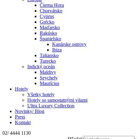
Čierna Hora
Chorvátsko
Cyprus
Grécko
Maďarsko
Rakúsko
Španielsko
Kanárske ostrovy
Ibiza
Taliansko
Turecko
Indický oceán
Maldivy
Seychely
Maurícius
Hotely
Všetky hotely
Hotely so samostatnými vilami
Ultra Luxury Collection
Novinky/ Blog
Press
Kontakt
02/ 4444 1130
Hľadať: