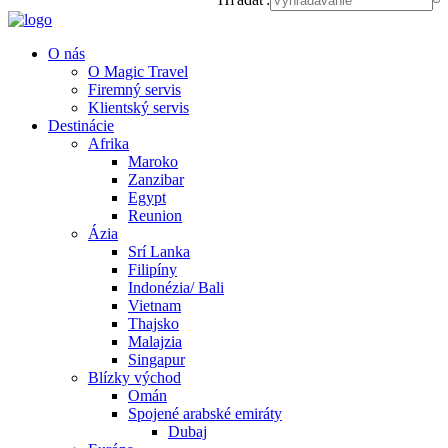
O nás
O Magic Travel
Firemný servis
Klientský servis
Destinácie
Afrika
Maroko
Zanzibar
Egypt
Reunion
Ázia
Srí Lanka
Filipíny
Indonézia/ Bali
Vietnam
Thajsko
Malajzia
Singapur
Blízky východ
Omán
Spojené arabské emiráty
Dubaj