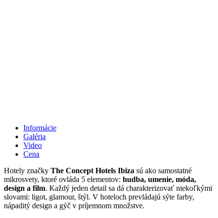
Informácie
Galéria
Video
Cena
Hotely značky
The Concept Hotels Ibiza
sú ako samostatné
mikrosvety, ktoré ovláda 5 elementov:
hudba, umenie, móda,
design a film
. Každý jeden detail sa dá charakterizovať niekoľkými
slovami: ligot, glamour, štýl. V hoteloch prevládajú sýte farby,
nápaditý design a gýč v príjemnom množstve.