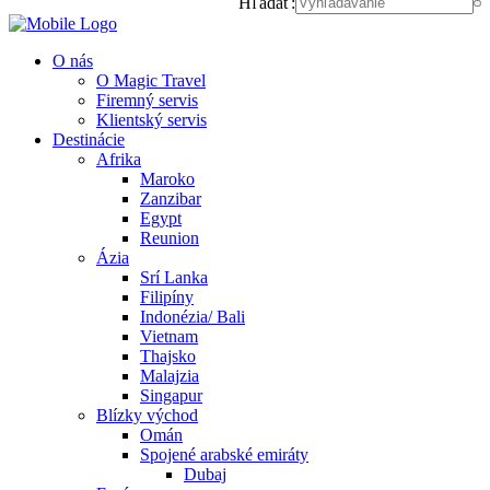
Hľadať:
O nás
O Magic Travel
Firemný servis
Klientský servis
Destinácie
Afrika
Maroko
Zanzibar
Egypt
Reunion
Ázia
Srí Lanka
Filipíny
Indonézia/ Bali
Vietnam
Thajsko
Malajzia
Singapur
Blízky východ
Omán
Spojené arabské emiráty
Dubaj