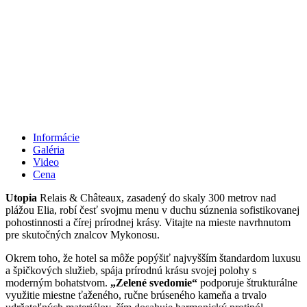
Informácie
Galéria
Video
Cena
Utopia
Relais & Châteaux, zasadený do skaly 300 metrov nad
plážou Elia, robí česť svojmu menu v duchu súznenia sofistikovanej
pohostinnosti a čírej prírodnej krásy. Vitajte na mieste navrhnutom
pre skutočných znalcov Mykonosu.
Okrem toho, že hotel sa môže popýšiť najvyšším štandardom luxusu
a špičkových služieb, spája prírodnú krásu svojej polohy s
moderným bohatstvom.
„Zelené svedomie“
podporuje štrukturálne
využitie miestne ťaženého, ručne brúseného kameňa a trvalo