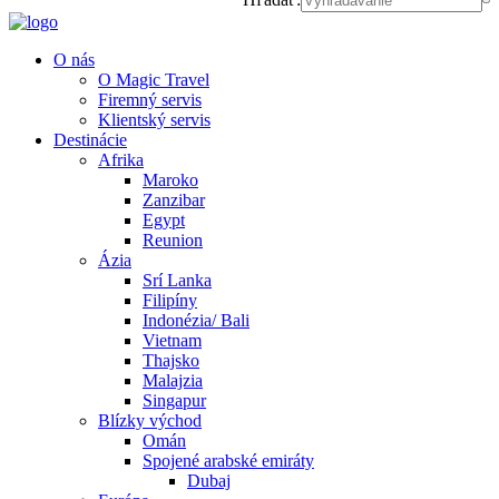
O nás
O Magic Travel
Firemný servis
Klientský servis
Destinácie
Afrika
Maroko
Zanzibar
Egypt
Reunion
Ázia
Srí Lanka
Filipíny
Indonézia/ Bali
Vietnam
Thajsko
Malajzia
Singapur
Blízky východ
Omán
Spojené arabské emiráty
Dubaj