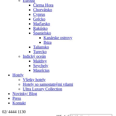
Európa
Čierna Hora
Chorvátsko
Cyprus
Grécko
Maďarsko
Rakúsko
Španielsko
Kanárske ostrovy
Ibiza
Taliansko
Turecko
Indický oceán
Maldivy
Seychely
Maurícius
Hotely
Všetky hotely
Hotely so samostatnými vilami
Ultra Luxury Collection
Novinky/ Blog
Press
Kontakt
02/ 4444 1130