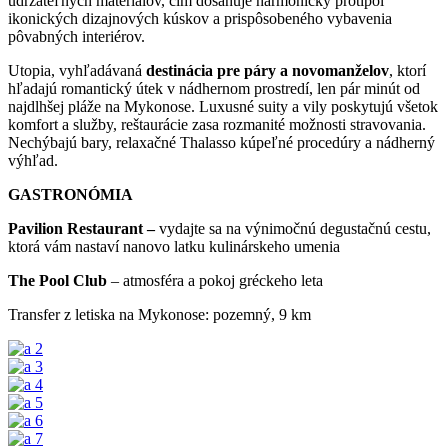
udržateľných materiálov, čím dosahuje harmonický protipól
ikonických dizajnových kúskov a prispôsobeného vybavenia
pôvabných interiérov.
Utopia, vyhľadávaná
destinácia pre páry a novomanželov
, ktorí
hľadajú romantický útek v nádhernom prostredí, len pár minút od
najdlhšej pláže na Mykonose. Luxusné suity a vily poskytujú všetok
komfort a služby, reštaurácie zasa rozmanité možnosti stravovania.
Nechýbajú bary, relaxačné Thalasso kúpeľné procedúry a nádherný
výhľad.
GASTRONÓMIA
Pavilion Restaurant –
vydajte sa na výnimočnú degustačnú cestu,
ktorá vám nastaví nanovo latku kulinárskeho umenia
The Pool Club
– atmosféra a pokoj gréckeho leta
Transfer z letiska na Mykonose: pozemný, 9 km
2
3
4
5
6
7