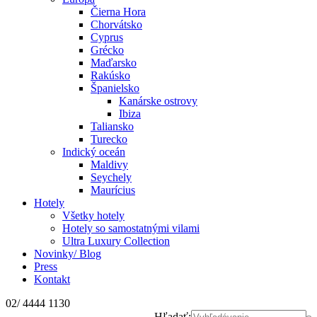
Čierna Hora
Chorvátsko
Cyprus
Grécko
Maďarsko
Rakúsko
Španielsko
Kanárske ostrovy
Ibiza
Taliansko
Turecko
Indický oceán
Maldivy
Seychely
Maurícius
Hotely
Všetky hotely
Hotely so samostatnými vilami
Ultra Luxury Collection
Novinky/ Blog
Press
Kontakt
02/ 4444 1130
Hľadať: