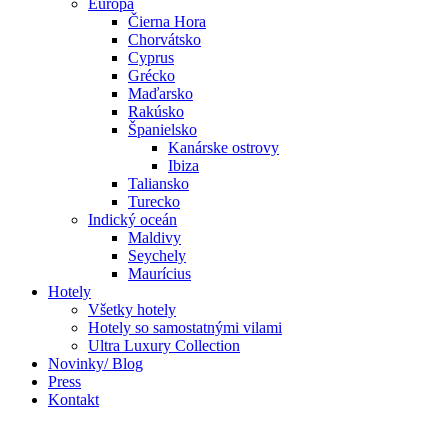
Európa
Čierna Hora
Chorvátsko
Cyprus
Grécko
Maďarsko
Rakúsko
Španielsko
Kanárske ostrovy
Ibiza
Taliansko
Turecko
Indický oceán
Maldivy
Seychely
Maurícius
Hotely
Všetky hotely
Hotely so samostatnými vilami
Ultra Luxury Collection
Novinky/ Blog
Press
Kontakt