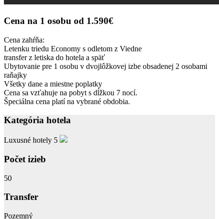
Cena na 1 osobu
od
1.590€
Cena zahŕňa:
Letenku triedu Economy s odletom z Viedne
transfer z letiska do hotela a späť
Ubytovanie pre 1 osobu v dvojlôžkovej izbe obsadenej 2 osobami
raňajky
Všetky dane a miestne poplatky
Cena sa vzťahuje na pobyt s dĺžkou 7 nocí.
Špeciálna cena platí na vybrané obdobia.
Kategória hotela
Luxusné hotely 5
Počet izieb
50
Transfer
Pozemný