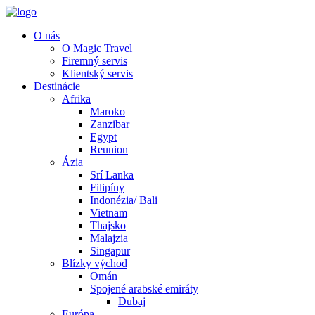
O nás
O Magic Travel
Firemný servis
Klientský servis
Destinácie
Afrika
Maroko
Zanzibar
Egypt
Reunion
Ázia
Srí Lanka
Filipíny
Indonézia/ Bali
Vietnam
Thajsko
Malajzia
Singapur
Blízky východ
Omán
Spojené arabské emiráty
Dubaj
Európa