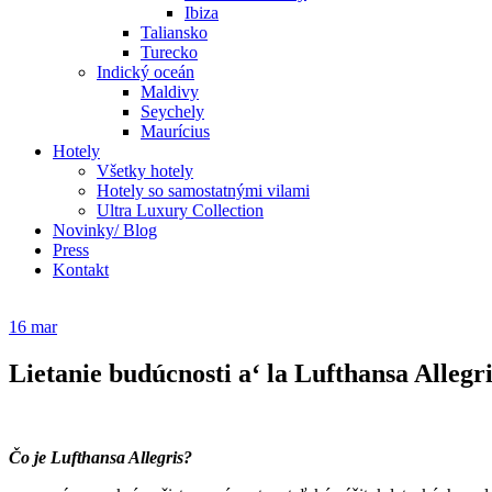
Ibiza
Taliansko
Turecko
Indický oceán
Maldivy
Seychely
Maurícius
Hotely
Všetky hotely
Hotely so samostatnými vilami
Ultra Luxury Collection
Novinky/ Blog
Press
Kontakt
16
mar
Lietanie budúcnosti a‘ la Lufthansa Allegri
Čo je Lufthansa Allegris?