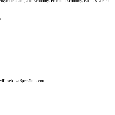
šetkými triedami, a to Economy, Premium Economy, Business a First
y
edľa seba za špeciálnu cenu