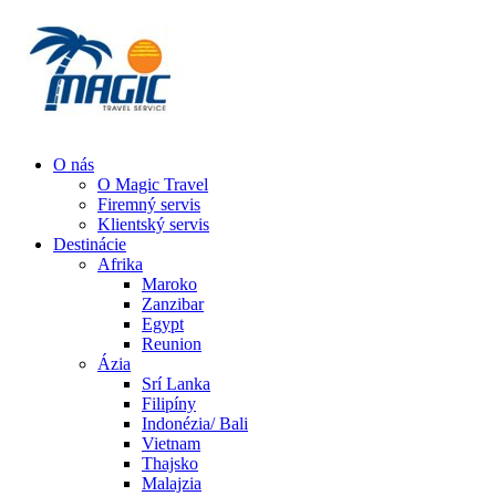
O nás
O Magic Travel
Firemný servis
Klientský servis
Destinácie
Afrika
Maroko
Zanzibar
Egypt
Reunion
Ázia
Srí Lanka
Filipíny
Indonézia/ Bali
Vietnam
Thajsko
Malajzia