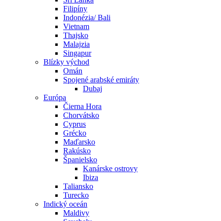
Filipíny
Indonézia/ Bali
Vietnam
Thajsko
Malajzia
Singapur
Blízky východ
Omán
Spojené arabské emiráty
Dubaj
Európa
Čierna Hora
Chorvátsko
Cyprus
Grécko
Maďarsko
Rakúsko
Španielsko
Kanárske ostrovy
Ibiza
Taliansko
Turecko
Indický oceán
Maldivy