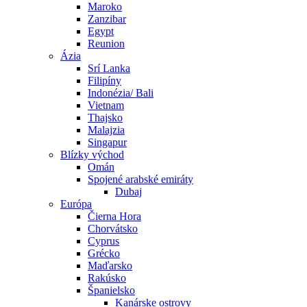
Maroko
Zanzibar
Egypt
Reunion
Ázia
Srí Lanka
Filipíny
Indonézia/ Bali
Vietnam
Thajsko
Malajzia
Singapur
Blízky východ
Omán
Spojené arabské emiráty
Dubaj
Európa
Čierna Hora
Chorvátsko
Cyprus
Grécko
Maďarsko
Rakúsko
Španielsko
Kanárske ostrovy