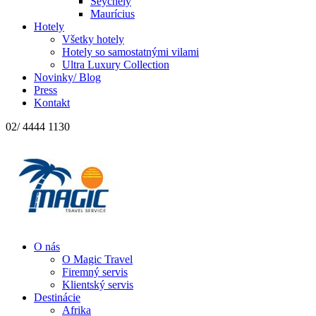
Seychely
Maurícius
Hotely
Všetky hotely
Hotely so samostatnými vilami
Ultra Luxury Collection
Novinky/ Blog
Press
Kontakt
02/ 4444 1130
O nás
O Magic Travel
Firemný servis
Klientský servis
Destinácie
Afrika