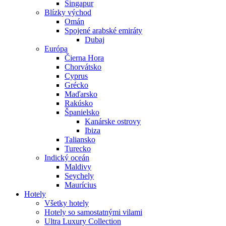
Singapur
Blízky východ
Omán
Spojené arabské emiráty
Dubaj
Európa
Čierna Hora
Chorvátsko
Cyprus
Grécko
Maďarsko
Rakúsko
Španielsko
Kanárske ostrovy
Ibiza
Taliansko
Turecko
Indický oceán
Maldivy
Seychely
Maurícius
Hotely
Všetky hotely
Hotely so samostatnými vilami
Ultra Luxury Collection