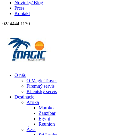
Novinky/ Blog
Press
Kontakt
02/ 4444 1130
O nás
O Magic Travel
Firemný servis
Klientský servis
Destinácie
Afrika
Maroko
Zanzibar
Egypt
Reunion
Ázia
Srí Lanka