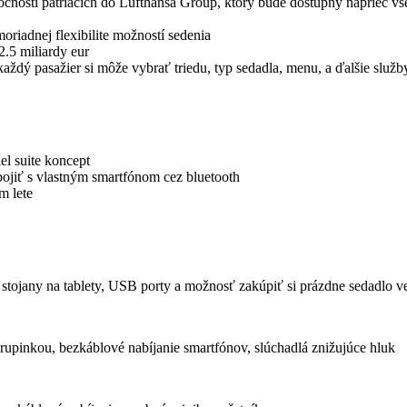
ločností patriacich do Lufthansa Group, ktorý bude dostupný naprieč v
riadnej flexibilite možností sedenia
2.5 miliardy eur
každý pasažier si môže vybrať triedu, typ sedadla, menu, a ďalšie služb
el suite koncept
pojiť s vlastným smartfónom cez bluetooth
m lete
stojany na tablety, USB porty a možnosť zakúpiť si prázdne sedadlo v
rupinkou, bezkáblové nabíjanie smartfónov, slúchadlá znižujúce hluk