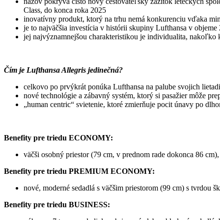
názov pokrýva čisto nový cestovateľský zážitok leteckých spo
Class, do konca roka 2025
inovatívny produkt, ktorý na trhu nemá konkurenciu vďaka mimo
je to najväčšia investícia v histórii skupiny Lufthansa v objeme 
jej najvýznamnejšou charakteristikou je individualita, nakoľko 
Čím je Lufthansa Allegris jedinečná?
celkovo po prvýkrát ponúka Lufthansa na palube svojich lietadi
nové technológie a zábavný systém, ktorý si pasažier môže pre
„human centric“ svietenie, ktoré zmierňuje pocit únavy po dlho
Benefity pre triedu ECONOMY:
väčši osobný priestor (79 cm, v prednom rade dokonca 86 cm), 
Benefity pre triedu PREMIUM ECONOMY:
nové, moderné sedadlá s väčšim priestorom (99 cm) s tvrdou šk
Benefity pre triedu BUSINESS: