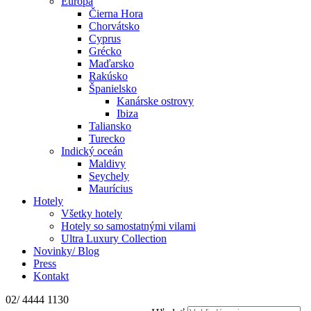
Európa
Čierna Hora
Chorvátsko
Cyprus
Grécko
Maďarsko
Rakúsko
Španielsko
Kanárske ostrovy
Ibiza
Taliansko
Turecko
Indický oceán
Maldivy
Seychely
Maurícius
Hotely
Všetky hotely
Hotely so samostatnými vilami
Ultra Luxury Collection
Novinky/ Blog
Press
Kontakt
02/ 4444 1130