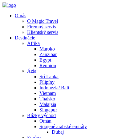
O nás
O Magic Travel
Firemný servis
Klientský servis
Destinácie
Afrika
Maroko
Zanzibar
Egypt
Reunion
Ázia
Srí Lanka
Filipíny
Indonézia/ Bali
Vietnam
Thajsko
Malajzia
Singapur
Blízky východ
Omán
Spojené arabské emiráty
Dubaj
Európa